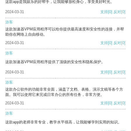
这款app是我娱乐的好帮手，让我能够放松身心，享受美好时光。
2024-03-31
支持
[0]
反对
[0]
游客
这款加速器VPM应用程序可以给你提供最高速度和安全性的连接，并帮
助你在网络上自由移动。
2024-03-31
支持
[0]
反对
[0]
游客
这款加速器VPM应用程序提供了顶级的安全性和隐私保护。
2024-03-31
支持
[0]
反对
[0]
游客
这款办公软件的功能非常全面，涵盖了文档、表格、演示文稿等各个方
面。我可以使用它来完成日常办公的所有任务，非常方便。
2024-03-31
支持
[0]
反对
[0]
游客
这款app的老师非常专业，教学水平很高，让我能够学到实用的知识。