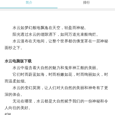
简介
排行
水云如梦幻般地飘逸在天空，轻盈而神秘。
阳光透过水云的缝隙洒下，如同万道光束般绚烂。
水云漫布在天地间，让整个世界都仿佛笼罩在一层神秘
面纱之下。
水云电脑版下载
水云中蕴含着大自然的魅力和鬼斧神工般的美丽。
它们时而蔚蓝如海，时而粉嫩如花，时而绚丽如火，时
而温柔如烟。
水云的变幻莫测，让人们对大自然的美丽和神奇有了更
深的体会。
无论在哪里，水云都是大自然赋予我们的一份神秘和令
人向往的美好。
#3#