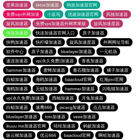
坚果加速器
tiktok加速器
狗急加速器官网
免费vqn外网加速
小蓝鸟
优途加速器官网
风驰加速器
旋风加速器
免费vps加速器外网苹果版
旋风加速度器
快连加速器
快连加速器官网入口
原子加速器
快鸭加速器
快柠檬加速器
旋风加速度器
外网网址导航
软件中心
原子加速器
bluelayer加速器
一元机场
速连加速器
vp(永久免费)加速器
香蕉加速器
hammer加速器
蜜蜂加速器
番石榴加速器
橘子加速器
白鲸加速器
海鸥加速器
baacloud官网
红海pro官网
海鸥加速器
元链加速器
hammer加速器
闪电猫加速器
vp(永久免费)加速器
西柚加速器
月兔加速器
白鲸加速器
速鹰666
picacg加速器
点点加速器
bluelayer加速器
toto加速器
veee加速器
ikuuu.me加速器官网
哇哇加速器
蚂蚁加速器
纵云梯加速器
优云666
baacloud官网
啊哈加速器