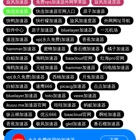
旋风加速器
免费vps加速器外网苹果版
旋风加速度器
快连加速器
快连加速器官网入口
原子加速器
快鸭加速器
快柠檬加速器
旋风加速度器
外网网址导航
软件中心
原子加速器
bluelayer加速器
一元机场
速连加速器
vp(永久免费)加速器
香蕉加速器
hammer加速器
蜜蜂加速器
番石榴加速器
橘子加速器
白鲸加速器
海鸥加速器
baacloud官网
红海pro官网
海鸥加速器
元链加速器
hammer加速器
闪电猫加速器
vp(永久免费)加速器
西柚加速器
月兔加速器
白鲸加速器
速鹰666
picacg加速器
点点加速器
bluelayer加速器
toto加速器
veee加速器
ikuuu.me加速器官网
哇哇加速器
蚂蚁加速器
纵云梯加速器
优云666
baacloud官网
啊哈加速器
香蕉加速器
极风加速器
gkd加速器
番石榴加速器
pigcha加速器
海外梯子官网
永久免费使用的加速器
下载