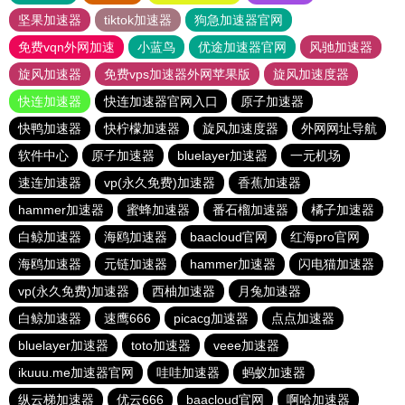
坚果加速器
tiktok加速器
狗急加速器官网
免费vqn外网加速
小蓝鸟
优途加速器官网
风驰加速器
旋风加速器
免费vps加速器外网苹果版
旋风加速度器
快连加速器
快连加速器官网入口
原子加速器
快鸭加速器
快柠檬加速器
旋风加速度器
外网网址导航
软件中心
原子加速器
bluelayer加速器
一元机场
速连加速器
vp(永久免费)加速器
香蕉加速器
hammer加速器
蜜蜂加速器
番石榴加速器
橘子加速器
白鲸加速器
海鸥加速器
baacloud官网
红海pro官网
海鸥加速器
元链加速器
hammer加速器
闪电猫加速器
vp(永久免费)加速器
西柚加速器
月兔加速器
白鲸加速器
速鹰666
picacg加速器
点点加速器
bluelayer加速器
toto加速器
veee加速器
ikuuu.me加速器官网
哇哇加速器
蚂蚁加速器
纵云梯加速器
优云666
baacloud官网
啊哈加速器