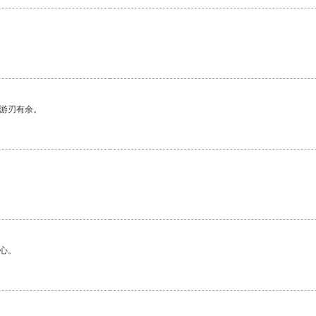
中游刃有余。
心。