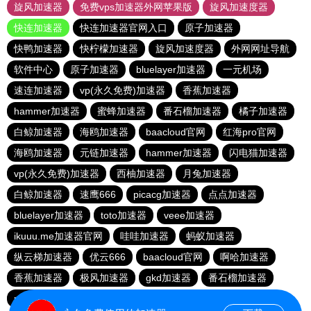
旋风加速器
免费vps加速器外网苹果版
旋风加速度器
快连加速器
快连加速器官网入口
原子加速器
快鸭加速器
快柠檬加速器
旋风加速度器
外网网址导航
软件中心
原子加速器
bluelayer加速器
一元机场
速连加速器
vp(永久免费)加速器
香蕉加速器
hammer加速器
蜜蜂加速器
番石榴加速器
橘子加速器
白鲸加速器
海鸥加速器
baacloud官网
红海pro官网
海鸥加速器
元链加速器
hammer加速器
闪电猫加速器
vp(永久免费)加速器
西柚加速器
月兔加速器
白鲸加速器
速鹰666
picacg加速器
点点加速器
bluelayer加速器
toto加速器
veee加速器
ikuuu.me加速器官网
哇哇加速器
蚂蚁加速器
纵云梯加速器
优云666
baacloud官网
啊哈加速器
香蕉加速器
极风加速器
gkd加速器
番石榴加速器
pigcha加速器
海外梯子官网