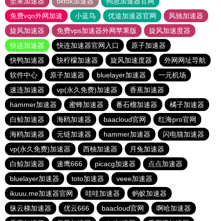
坚果加速器
tiktok加速器
狗急加速器官网
免费vqn外网加速
小蓝鸟
优途加速器官网
风驰加速器
旋风加速器
免费vps加速器外网苹果版
旋风加速度器
快连加速器
快连加速器官网入口
原子加速器
快鸭加速器
快柠檬加速器
旋风加速度器
外网网址导航
软件中心
原子加速器
bluelayer加速器
一元机场
速连加速器
vp(永久免费)加速器
香蕉加速器
hammer加速器
蜜蜂加速器
番石榴加速器
橘子加速器
白鲸加速器
海鸥加速器
baacloud官网
红海pro官网
海鸥加速器
元链加速器
hammer加速器
闪电猫加速器
vp(永久免费)加速器
西柚加速器
月兔加速器
白鲸加速器
速鹰666
picacg加速器
点点加速器
bluelayer加速器
toto加速器
veee加速器
ikuuu.me加速器官网
哇哇加速器
蚂蚁加速器
纵云梯加速器
优云666
baacloud官网
啊哈加速器