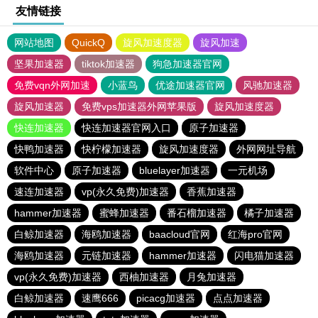
友情链接
网站地图
QuickQ
旋风加速度器
旋风加速
坚果加速器
tiktok加速器
狗急加速器官网
免费vqn外网加速
小蓝鸟
优途加速器官网
风驰加速器
旋风加速器
免费vps加速器外网苹果版
旋风加速度器
快连加速器
快连加速器官网入口
原子加速器
快鸭加速器
快柠檬加速器
旋风加速度器
外网网址导航
软件中心
原子加速器
bluelayer加速器
一元机场
速连加速器
vp(永久免费)加速器
香蕉加速器
hammer加速器
蜜蜂加速器
番石榴加速器
橘子加速器
白鲸加速器
海鸥加速器
baacloud官网
红海pro官网
海鸥加速器
元链加速器
hammer加速器
闪电猫加速器
vp(永久免费)加速器
西柚加速器
月兔加速器
白鲸加速器
速鹰666
picacg加速器
点点加速器