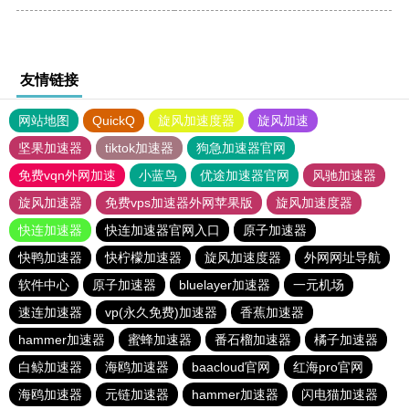
友情链接
网站地图
QuickQ
旋风加速度器
旋风加速
坚果加速器
tiktok加速器
狗急加速器官网
免费vqn外网加速
小蓝鸟
优途加速器官网
风驰加速器
旋风加速器
免费vps加速器外网苹果版
旋风加速度器
快连加速器
快连加速器官网入口
原子加速器
快鸭加速器
快柠檬加速器
旋风加速度器
外网网址导航
软件中心
原子加速器
bluelayer加速器
一元机场
速连加速器
vp(永久免费)加速器
香蕉加速器
hammer加速器
蜜蜂加速器
番石榴加速器
橘子加速器
白鲸加速器
海鸥加速器
baacloud官网
红海pro官网
海鸥加速器
元链加速器
hammer加速器
闪电猫加速器