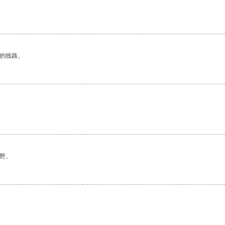
区的线路。
野。