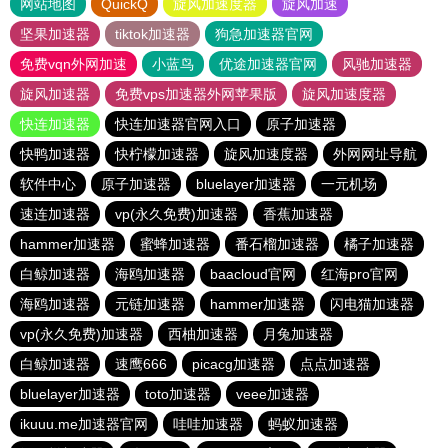
网站地图
QuickQ
旋风加速度器
旋风加速
坚果加速器
tiktok加速器
狗急加速器官网
免费vqn外网加速
小蓝鸟
优途加速器官网
风驰加速器
旋风加速器
免费vps加速器外网苹果版
旋风加速度器
快连加速器
快连加速器官网入口
原子加速器
快鸭加速器
快柠檬加速器
旋风加速度器
外网网址导航
软件中心
原子加速器
bluelayer加速器
一元机场
速连加速器
vp(永久免费)加速器
香蕉加速器
hammer加速器
蜜蜂加速器
番石榴加速器
橘子加速器
白鲸加速器
海鸥加速器
baacloud官网
红海pro官网
海鸥加速器
元链加速器
hammer加速器
闪电猫加速器
vp(永久免费)加速器
西柚加速器
月兔加速器
白鲸加速器
速鹰666
picacg加速器
点点加速器
bluelayer加速器
toto加速器
veee加速器
ikuuu.me加速器官网
哇哇加速器
蚂蚁加速器