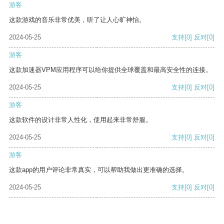
游客
这款游戏的音乐非常优美，听了让人心旷神怡。
2024-05-25
支持
[0]
反对
[0]
游客
这款加速器VPM应用程序可以给你提供全球覆盖和最高安全性的连接。
2024-05-25
支持
[0]
反对
[0]
游客
这款软件的设计非常人性化，使用起来非常舒服。
2024-05-25
支持
[0]
反对
[0]
游客
这款app的用户评论非常真实，可以帮助我做出更准确的选择。
2024-05-25
支持
[0]
反对
[0]