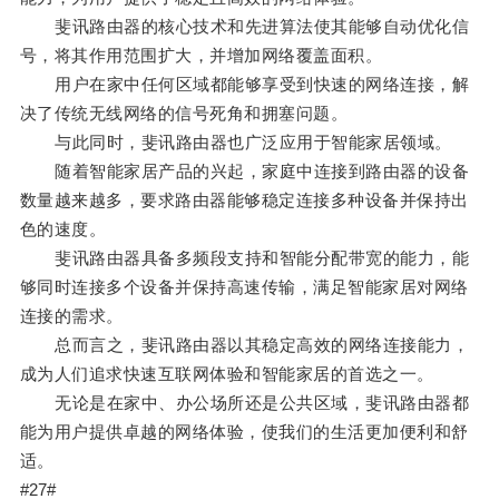
斐讯路由器的核心技术和先进算法使其能够自动优化信
号，将其作用范围扩大，并增加网络覆盖面积。
用户在家中任何区域都能够享受到快速的网络连接，解
决了传统无线网络的信号死角和拥塞问题。
与此同时，斐讯路由器也广泛应用于智能家居领域。
随着智能家居产品的兴起，家庭中连接到路由器的设备
数量越来越多，要求路由器能够稳定连接多种设备并保持出
色的速度。
斐讯路由器具备多频段支持和智能分配带宽的能力，能
够同时连接多个设备并保持高速传输，满足智能家居对网络
连接的需求。
总而言之，斐讯路由器以其稳定高效的网络连接能力，
成为人们追求快速互联网体验和智能家居的首选之一。
无论是在家中、办公场所还是公共区域，斐讯路由器都
能为用户提供卓越的网络体验，使我们的生活更加便利和舒
适。
#27#