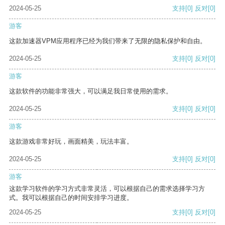
2024-05-25
支持
[0]
反对
[0]
游客
这款加速器VPM应用程序已经为我们带来了无限的隐私保护和自由。
2024-05-25
支持
[0]
反对
[0]
游客
这款软件的功能非常强大，可以满足我日常使用的需求。
2024-05-25
支持
[0]
反对
[0]
游客
这款游戏非常好玩，画面精美，玩法丰富。
2024-05-25
支持
[0]
反对
[0]
游客
这款学习软件的学习方式非常灵活，可以根据自己的需求选择学习方
式。我可以根据自己的时间安排学习进度。
2024-05-25
支持
[0]
反对
[0]