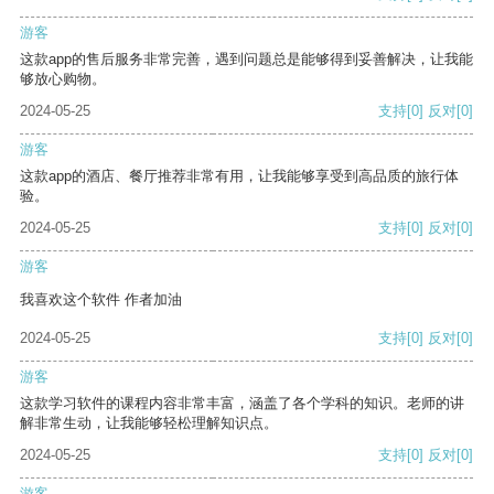
游客
这款app的售后服务非常完善，遇到问题总是能够得到妥善解决，让我能
够放心购物。
2024-05-25
支持
[0]
反对
[0]
游客
这款app的酒店、餐厅推荐非常有用，让我能够享受到高品质的旅行体
验。
2024-05-25
支持
[0]
反对
[0]
游客
我喜欢这个软件 作者加油
2024-05-25
支持
[0]
反对
[0]
游客
这款学习软件的课程内容非常丰富，涵盖了各个学科的知识。老师的讲
解非常生动，让我能够轻松理解知识点。
2024-05-25
支持
[0]
反对
[0]
游客