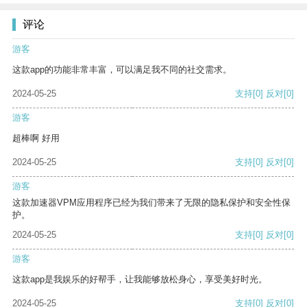
评论
游客
这款app的功能非常丰富，可以满足我不同的社交需求。
2024-05-25
支持
[0]
反对
[0]
游客
超棒啊 好用
2024-05-25
支持
[0]
反对
[0]
游客
这款加速器VPM应用程序已经为我们带来了无限的隐私保护和安全性保
护。
2024-05-25
支持
[0]
反对
[0]
游客
这款app是我娱乐的好帮手，让我能够放松身心，享受美好时光。
2024-05-25
支持
[0]
反对
[0]