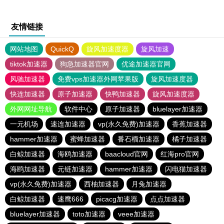
友情链接
网站地图
QuickQ
旋风加速度器
旋风加速
tiktok加速器
狗急加速器官网
优途加速器官网
风驰加速器
免费vps加速器外网苹果版
旋风加速度器
快连加速器
原子加速器
快鸭加速器
旋风加速度器
外网网址导航
软件中心
原子加速器
bluelayer加速器
一元机场
速连加速器
vp(永久免费)加速器
香蕉加速器
hammer加速器
蜜蜂加速器
番石榴加速器
橘子加速器
白鲸加速器
海鸥加速器
baacloud官网
红海pro官网
海鸥加速器
元链加速器
hammer加速器
闪电猫加速器
vp(永久免费)加速器
西柚加速器
月兔加速器
白鲸加速器
速鹰666
picacg加速器
点点加速器
bluelayer加速器
toto加速器
veee加速器